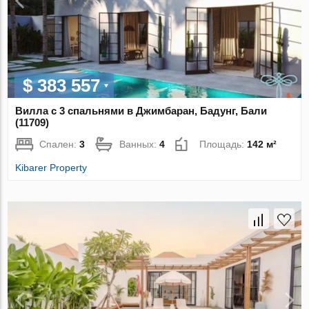
$ 383 557
Вилла с 3 спальнями в Джимбаран, Бадунг, Бали
(11709)
Спален:
3
Ванных:
4
Площадь:
142 м²
Kibarer Property