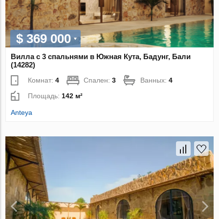
$ 369 000
Вилла с 3 спальнями в Южная Кута, Бадунг, Бали
(14282)
Комнат:
4
Спален:
3
Ванных:
4
Площадь:
142 м²
Anteya