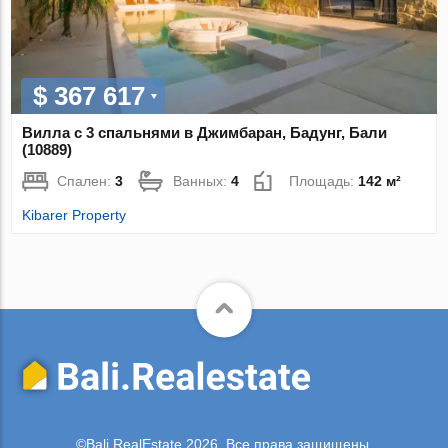
$ 367 617
Вилла с 3 спальнями в Джимбаран, Бадунг, Бали
(10889)
Спален:
3
Ванных:
4
Площадь:
142 м²
Kibarer Property
©Bali.RealEstate 2026. Все права защищены.