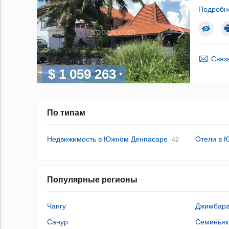
Подробн
Связ
$ 1 059 263
По типам
Недвижимость в Южном Денпасаре
Отели в 
42
Популярные регионы
Чангу
Джимбар
Санур
Семиньяк