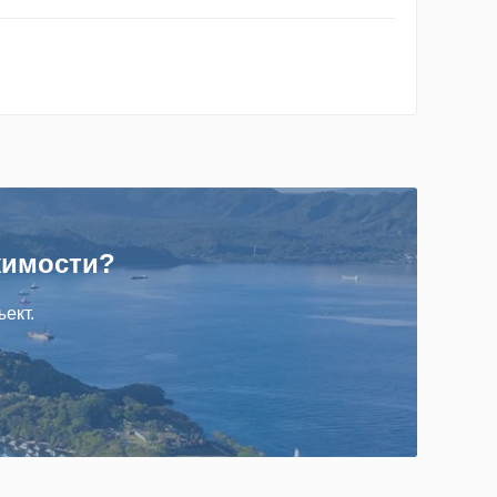
жимости?
ект.