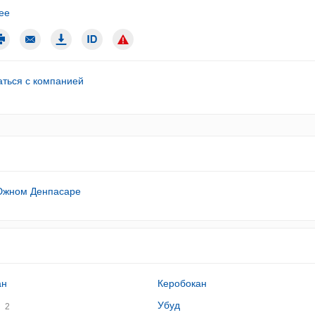
ее
аться с компанией
Южном Денпасаре
ан
Керобокан
Убуд
2