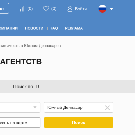
кт
(
0
)
(
0
)
Войти
ОМПАНИИ
НОВОСТИ
FAQ
РЕКЛАМА
вижимость в Южном Денпасаре
›
АГЕНТСТВ
Поиск по ID
Поиск
зать на карте