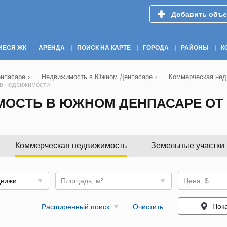
Добавить объе
ИЕСЯ ЖК
АРЕНДА
ПОИСК НА КАРТЕ
ГОРОДА
РАЙОНЫ
К
енпасаре
›
Недвижимость в Южном Денпасаре
›
Коммерческая нед
тв недвижимости
ОСТЬ В ЮЖНОМ ДЕНПАСАРЕ ОТ 
Коммерческая недвижимость
Земельные участки
Коммерческая недвижимость
Площадь, м²
Цена, $
Пока
Расширенный поиск
Очистить