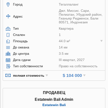
Город
Тегаллаланг
Джл. Миссис. Сари,
Пелиатан, Убудский район,
Адрес
Гианьяр Ридженси, Бали
80571, Индонезия
Тип
Квартира
Спален
1
Площадь
44.0 м²
До океана
14 км
До центра
3.5 км
Дата сдачи
III квартал, 2027
Тип собственности
Право на собственность
$ 104 000
полная стоимость
ПРОДАВЕЦ
Estatewin Bali Admin
Estatewin Bali