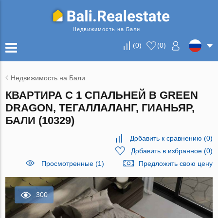
Недвижимость на Бали
(
0
)
(
0
)
Недвижимость на Бали
КВАРТИРА С 1 СПАЛЬНЕЙ В GREEN
DRAGON, ТЕГАЛЛАЛАНГ, ГИАНЬЯР,
БАЛИ (10329)
Добавить к сравнению
(
0
)
Добавить в избранное
(
0
)
Просмотренные (1)
Предложить свою цену
300