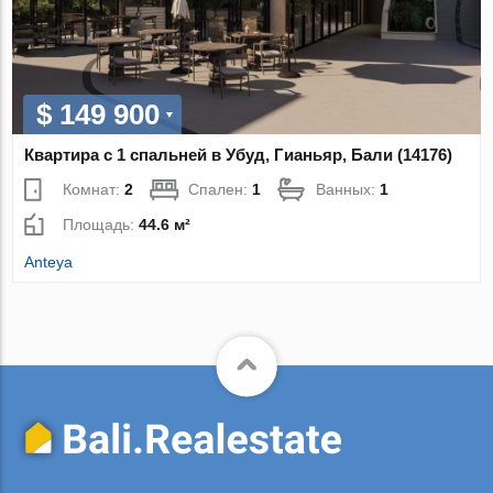
$ 149 900
Квартира с 1 спальней в Убуд, Гианьяр, Бали (14176)
Комнат:
2
Спален:
1
Ванных:
1
Площадь:
44.6 м²
Anteya