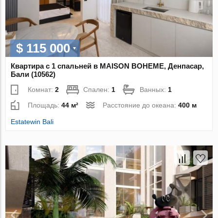
$ 115 000
Квартира с 1 спальней в MAISON BOHEME, Денпасар,
Бали (10562)
Комнат:
2
Спален:
1
Ванных:
1
Площадь:
44 м²
Расстояние до океана:
400 м
Estatewin Bali