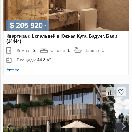
$ 205 920
Квартира с 1 спальней в Южная Кута, Бадунг, Бали
(14444)
Комнат:
2
Спален:
1
Ванных:
1
Площадь:
44.2 м²
Anteya