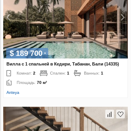
$ 189 700
Вилла с 1 спальней в Кедири, Табанан, Бали (14335)
Комнат:
2
Спален:
1
Ванных:
1
Площадь:
70 м²
Anteya