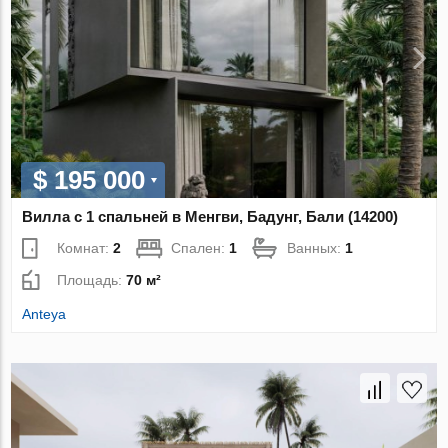
$ 195 000
Вилла с 1 спальней в Менгви, Бадунг, Бали (14200)
Комнат:
2
Спален:
1
Ванных:
1
Площадь:
70 м²
Anteya