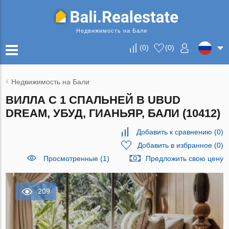
Недвижимость на Бали
(
0
)
(
0
)
Недвижимость на Бали
ВИЛЛА С 1 СПАЛЬНЕЙ В UBUD
DREAM, УБУД, ГИАНЬЯР, БАЛИ (10412)
Добавить к сравнению
(
0
)
Добавить в избранное
(
0
)
Просмотренные (1)
Предложить свою цену
209