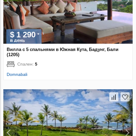
$ 1 290
в день
Вилла с 5 спальнями в Южная Кута, Бадунг, Бали
(1205)
Спален:
5
Domnabali