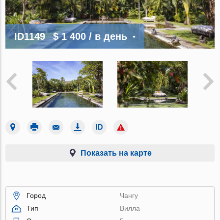
ID1149
$ 1 400
/ в день
Показать на карте
Город
Чангу
Тип
Вилла