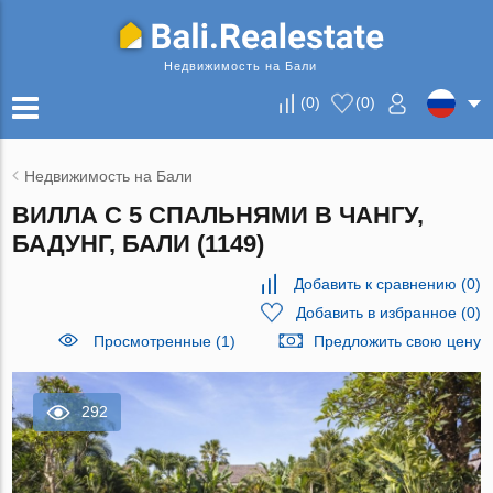
Недвижимость на Бали
(
0
)
(
0
)
Недвижимость на Бали
ВИЛЛА С 5 СПАЛЬНЯМИ В ЧАНГУ,
БАДУНГ, БАЛИ (1149)
Добавить к сравнению
(
0
)
Добавить в избранное
(
0
)
Просмотренные (1)
Предложить свою цену
292