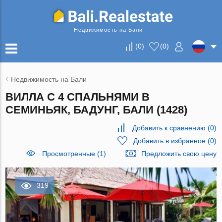
Недвижимость на Бали
(
0
)
(
0
)
Недвижимость на Бали
ВИЛЛА С 4 СПАЛЬНЯМИ В
СЕМИНЬЯК, БАДУНГ, БАЛИ (1428)
Добавить к сравнению
(
0
)
Добавить в избранное
(
0
)
Просмотренные (1)
Предложить свою цену
319