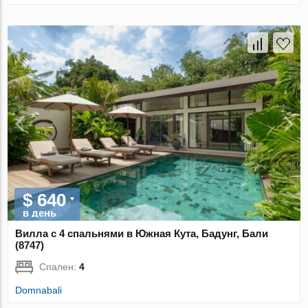
$ 640
в день
Вилла с 4 спальнями в Южная Кута, Бадунг, Бали
(8747)
Спален:
4
Domnabali