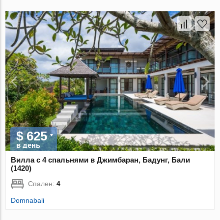
$ 625
в день
Вилла с 4 спальнями в Джимбаран, Бадунг, Бали
(1420)
Спален:
4
Domnabali