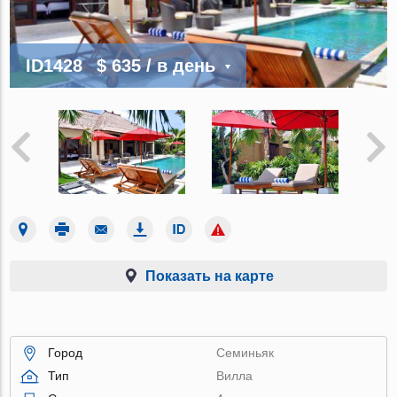
ID1428
$ 635
/ в день
Показать на карте
Город
Семиньяк
Тип
Вилла