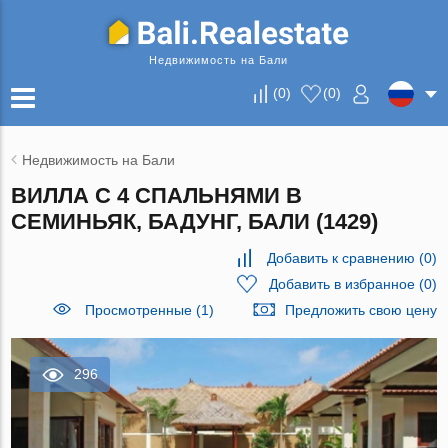
Недвижимость на Бали
(
0
)
(
0
)
Недвижимость на Бали
ВИЛЛА С 4 СПАЛЬНЯМИ В
СЕМИНЬЯК, БАДУНГ, БАЛИ (1429)
Добавить к сравнению
(
0
)
Добавить в избранное
(
0
)
Просмотренные (1)
Предложить свою цену
296