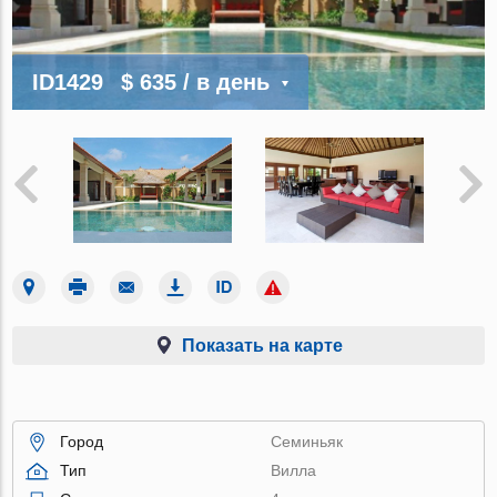
ID1429
$ 635
/ в день
Показать на карте
Город
Семиньяк
Тип
Вилла