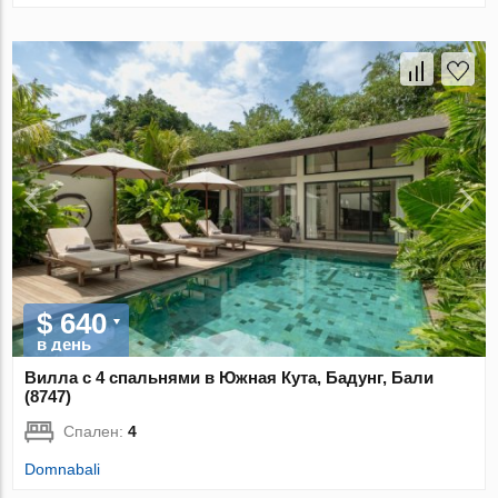
$ 640
в день
Вилла с 4 спальнями в Южная Кута, Бадунг, Бали
(8747)
Спален:
4
Domnabali