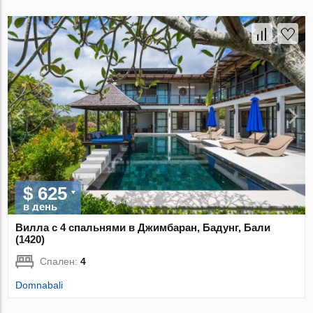
$ 625
в день
Вилла с 4 спальнями в Джимбаран, Бадунг, Бали
(1420)
Спален:
4
Domnabali