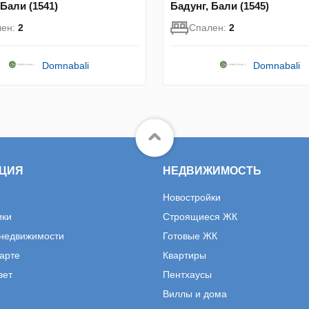
 Бали (1541)
Бадунг, Бали (1545)
лен:
2
Спален:
2
Domnabali
Domnabali
ЦИЯ
НЕДВИЖИМОСТЬ
Новостройки
ики
Строящиеся ЖК
 недвижимости
Готовые ЖК
карте
Квартиры
вет
Пентхаусы
Виллы и дома