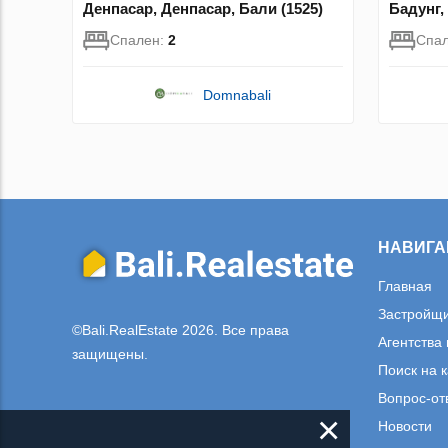
Денпасар, Денпасар, Бали (1525)
Бадунг,
Спален:
2
Спа
Domnabali
НАВИГА
Главная
Застройщ
©Bali.RealEstate 2026. Все права
Агентства
защищены.
Поиск на 
Вопрос-от
×
Новости