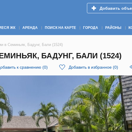
Добавить объе
ИЕСЯ ЖК
АРЕНДА
ПОИСК НА КАРТЕ
ГОРОДА
РАЙОНЫ
К
и в Семиньяк, Бадунг, Бали (1524)
МИНЬЯК, БАДУНГ, БАЛИ (1524)
обавить к сравнению
(
0
)
Добавить в избранное
(
0
)