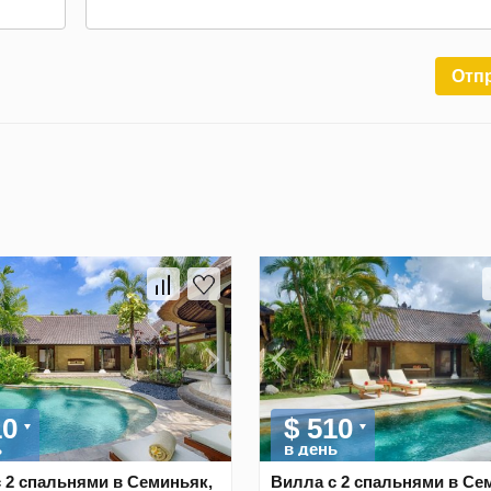
Отп
10
$ 510
ь
в день
 2 спальнями в Семиньяк,
Вилла с 2 спальнями в Се