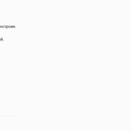
острове.
й.