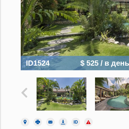
ID1524
$ 525
/ в ден