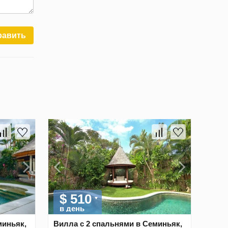
равить
$ 510
в день
миньяк,
Вилла с 2 спальнями в Семиньяк,