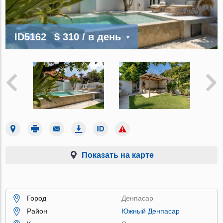
ID5162
$ 310
/ в день
Показать на карте
Город
Денпасар
Район
Южный Денпасар