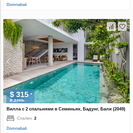
Domnabali
$ 315
в день
Вилла с 2 спальнями в Семиньяк, Бадунг, Бали (2049)
Спален:
2
Domnabali