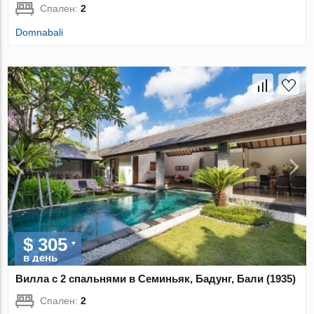
Спален:
2
Domnabali
$ 305
в день
Вилла с 2 спальнями в Семиньяк, Бадунг, Бали (1935)
Спален:
2