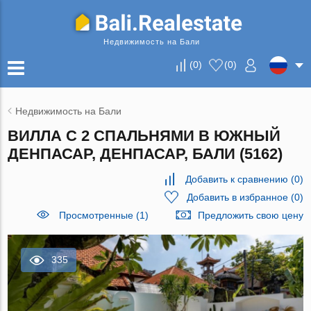
Недвижимость на Бали
(
0
)
(
0
)
Недвижимость на Бали
ВИЛЛА С 2 СПАЛЬНЯМИ В ЮЖНЫЙ
ДЕНПАСАР, ДЕНПАСАР, БАЛИ (5162)
Добавить к сравнению
(
0
)
Добавить в избранное
(
0
)
Просмотренные (1)
Предложить свою цену
335