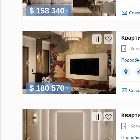
$ 158 340
Связ
Кварти
Ком
Подробн
$ 180 570
Связ
Кварти
Ком
Подробн