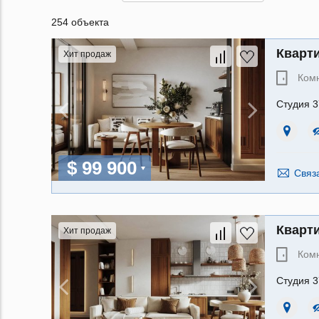
254 объекта
Кварти
Хит продаж
Ком
Студия 3
$ 99 900
Связ
Кварти
Хит продаж
Ком
Студия 3