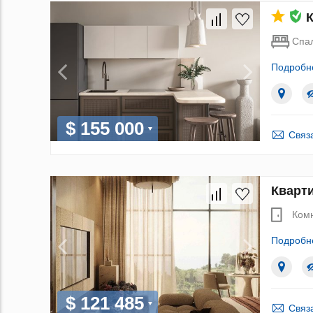
К
Спа
Подробн
$ 155 000
Связ
Кварти
Ком
Подробн
$ 121 485
Связ