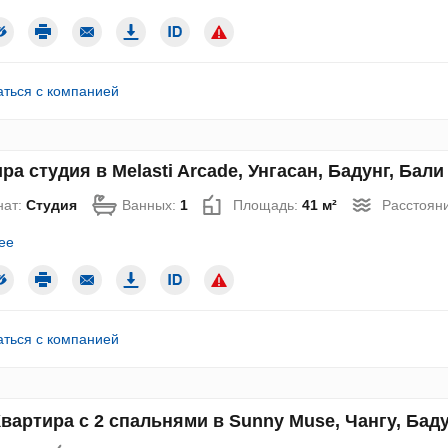
аться с компанией
ра студия в Melasti Arcade, Унгасан, Бадунг, Бали 
нат:
Студия
Ванных:
1
Площадь:
41 м²
Расстояни
ее
аться с компанией
вартира с 2 спальнями в Sunny Muse, Чангу, Бадун