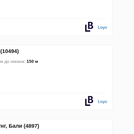
Loyo
(10494)
е до океана:
150 м
Loyo
г, Бали (4897)