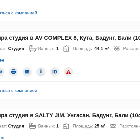
аться с компанией
ра студия в AV COMPLEX 8, Кута, Бадунг, Бали (1
нат:
Студия
Ванных:
1
Площадь:
44.1 м²
Расстоя
ее
аться с компанией
ра студия в SALTY JIM, Унгасан, Бадунг, Бали (10
нат:
Студия
Ванных:
1
Площадь:
25 м²
Расстояни
ее