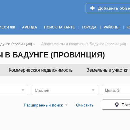
Добавить объе
ИЕСЯ ЖК
АРЕНДА
ПОИСК НА КАРТЕ
ГОРОДА
РАЙОНЫ
К
дунге (провинция)
›
Апартаменты и квартиры в Бадунге (провинция)
 В БАДУНГЕ (ПРОВИНЦИЯ)
Коммерческая недвижимость
Земельные участки
Спален
Цена, $
Пока
Расширенный поиск
Очистить