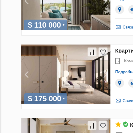
$ 110 000
Связ
Кварти
Ком
Подробн
$ 175 000
Связ
К