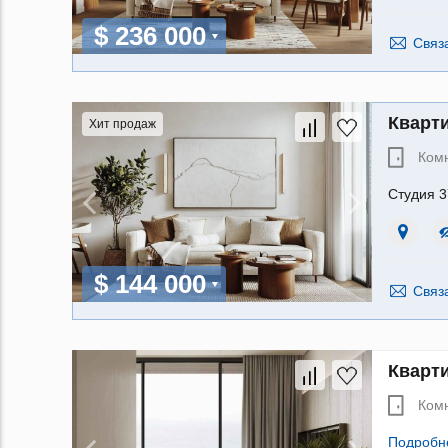
$ 236 000
Связ
Кварти
Хит продаж
Ком
Студия 3
$ 144 000
Связ
Кварти
Ком
Подробн