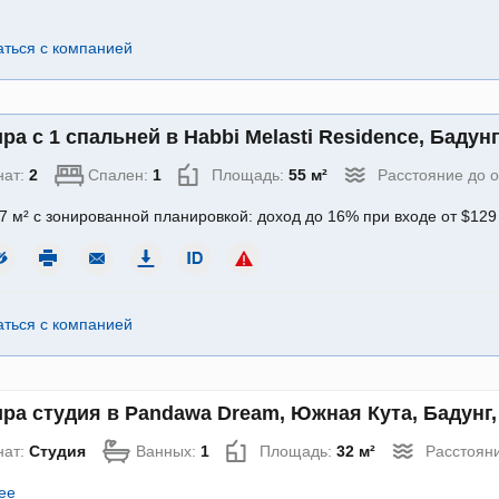
аться с компанией
ра с 1 спальней в Habbi Melasti Residence, Бадунг
нат:
2
Спален:
1
Площадь:
55 м²
Расстояние до 
7 м² с зонированной планировкой: доход до 16% при входе от $12
аться с компанией
ра студия в Pandawa Dream, Южная Кута, Бадунг, 
нат:
Студия
Ванных:
1
Площадь:
32 м²
Расстояни
ее