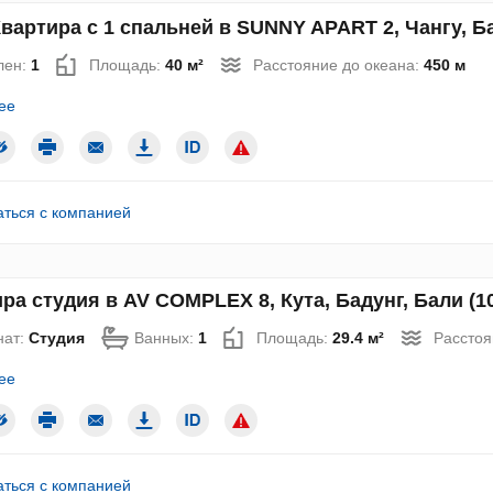
вартира с 1 спальней в SUNNY APART 2, Чангу, Ба
лен:
1
Площадь:
40 м²
Расстояние до океана:
450 м
ее
аться с компанией
ра студия в AV COMPLEX 8, Кута, Бадунг, Бали (1
нат:
Студия
Ванных:
1
Площадь:
29.4 м²
Расстоя
ее
аться с компанией