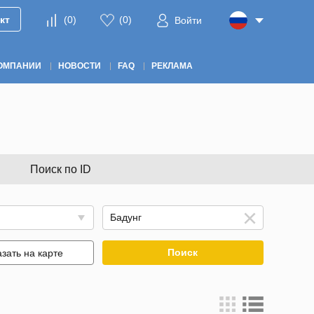
кт
(
0
)
(
0
)
Войти
ОМПАНИИ
НОВОСТИ
FAQ
РЕКЛАМА
Поиск по ID
Поиск
зать на карте